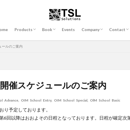
ome
Products
Book
Events
Company
Contact
取扱製品一覧
In-Situ 実験装置
透過 EBSD 用試料ホルダー
CrossCourt 弾性歪解析ソフト
ASTAR TEM用結晶方位解析装置
TEM用 液中試料作成装置 (Naiad/vitro TEM
EBSD読本
EBSD読本購入申し込み
会社案内
採用情報
問い合わ
登録・登
ケジュールのご案内
(NanoMegas社製品)
社)
hool開催スケジュールのご案内
ol Advance
,
OIM School Entry
,
OIM School Special
,
OlM School Basic
記のとおり予定しております。
第6回以降はおおよその日程となっております。日程が確定次
。