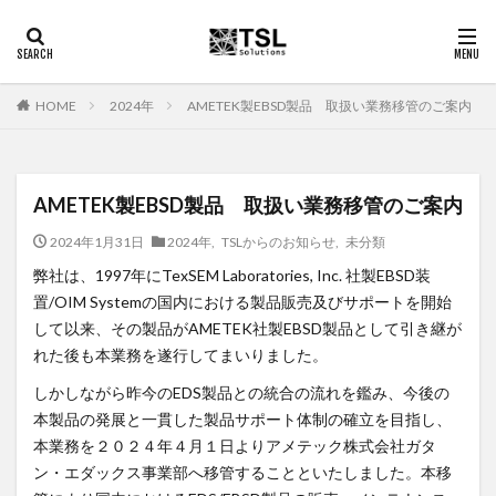
2024年
AMETEK製EBSD製品 取扱い業務移管のご案内
HOME
AMETEK製EBSD製品 取扱い業務移管のご案内
2024年1月31日
2024年
,
TSLからのお知らせ
,
未分類
弊社は、1997年にTexSEM Laboratories, Inc. 社製EBSD装
置/OIM Systemの国内における製品販売及びサポートを開始
して以来、その製品がAMETEK社製EBSD製品として引き継が
れた後も本業務を遂行してまいりました。
しかしながら昨今のEDS製品との統合の流れを鑑み、今後の
本製品の発展と一貫した製品サポート体制の確立を目指し、
本業務を２０２４年４月１日よりアメテック株式会社ガタ
ン・エダックス事業部へ移管することといたしました。本移